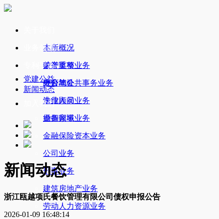
关于我们
业务领域
本所概况
专利平台
荣誉奖项
破产重整业务
党建公益
办公地址
政府与公共事务业务
平台简介
新闻动态
法律顾问业务
专业人员
加入我们
婚姻家事业务
业务领域
金融保险资本业务
公司业务
新闻动态
刑事业务
建筑房地产业务
浙江瓯越项氏餐饮管理有限公司债权申报公告
劳动人力资源业务
2026-01-09 16:48:14