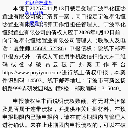
知识产权业务
本院于
2025年11月13日裁定受理
宁波奉化恒熙
象山分所
置业有限公司
破产清算一案
，
同日
指定
宁波奉化恒
主要客户
熙置业有限公司清算工作组
担任管理人。
宁波奉化
恒熙置业有限公司
的债权人应于
2026
年
1
月
12
日
前，
向
宁波奉化恒熙置业有限公司
管理人
（
联系人及电
话：
夏律师
15669152286
）
申报债权
；
除线下
邮寄
申报方式外，债权人可使用手机微信扫描文末二维
码
或登录破易云破产办案工作平台
https://www.poyiyun.com/进行线上债权申报，
本案
件识别码
114503。线下
邮寄
地址：宁波市高新区扬
帆路
999弄研发园B区1幢8楼，
邮政编码：
315
040。
申报债权应书面说明债权数额、有无财产担保
及是否属于连带债权，并提供相关证据材料。在预
申报期限内已预申报的，请在前述期限内向管理人
进行确认。未在上述期限内申报债权的，可以在破