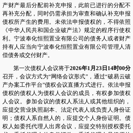
产财产最后分配前补充申报，
此前已进行的分配不
再补充分配，同时仍需
承担为审查和确认补充申报
债权所产生的费用。未依法申报债权的，不得依照
《中华人民共和国企业破产法》规定的程序行使权
利。
宁波奉化恒熙置业
有限公司
的债务人或者财产
持有人应当向
宁波奉化恒熙置业有限公司
管理人清
偿债务或交付财产。
第一次债权人会议将于
20
26
年
1
月
23
日
14
时
00
分
召开，会议方式为
“网络会议形式”，通过“破易云破
产办案工作平台”债权会议直播方式进行。
依法申报
债权的债权人为债权人会议的成员，有权参加债权
人会议。参加会议的债权人系法人或其他组织的，
应提交营业执照副本、法定代表人或负责人身份证
明；债权人系自然人的，应提交个人身份证明。债
权人如委托代理人出席会议，应提交特别授权委托