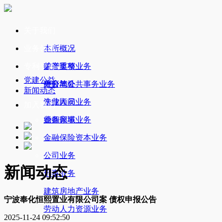
关于我们
业务领域
本所概况
专利平台
荣誉奖项
破产重整业务
党建公益
办公地址
政府与公共事务业务
平台简介
新闻动态
法律顾问业务
专业人员
加入我们
婚姻家事业务
业务领域
金融保险资本业务
公司业务
新闻动态
刑事业务
建筑房地产业务
宁波奉化恒熙置业有限公司案 债权申报公告
劳动人力资源业务
2025-11-24 09:52:50